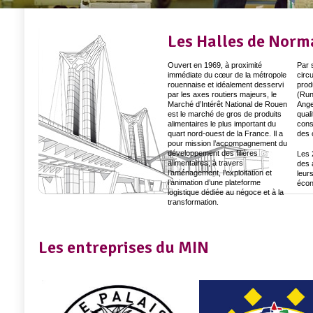
Les Halles de Norm
Ouvert en 1969, à proximité
Par s
immédiate du cœur de la métropole
circu
rouennaise et idéalement desservi
prod
par les axes routiers majeurs, le
(Run
Marché d’Intérêt National de Rouen
Ange
est le marché de gros de produits
qual
alimentaires le plus important du
cons
quart nord-ouest de la France. Il a
des 
pour mission l’accompagnement du
développement des filières
Les 
alimentaires, à travers
des a
l’aménagement, l’exploitation et
leur
l’animation d’une plateforme
écon
logistique dédiée au négoce et à la
transformation.
Les entreprises du MIN