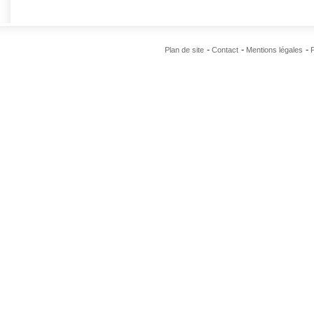
Plan de site
Contact
Mentions légales
P