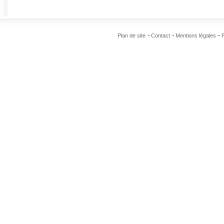
Plan de site
Contact
Mentions légales
P