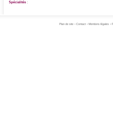
Spécialités
:
Plan de site
Contact
Mentions légales
P