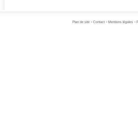
Plan de site
Contact
Mentions légales
P