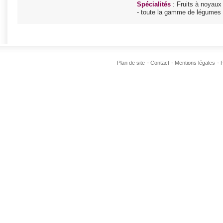
Spécialités
: Fruits à noyaux
- toute la gamme de légumes
Plan de site
Contact
Mentions légales
P