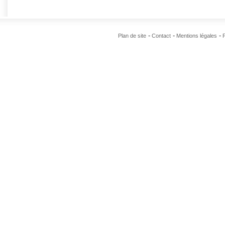
Plan de site
Contact
Mentions légales
P