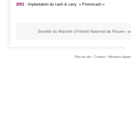
2001
: Implantation du cash & carry » Promocash «
Société du Marché d’Intérêt National de Rouen
- a
Plan de site
Contact
Mentions légale