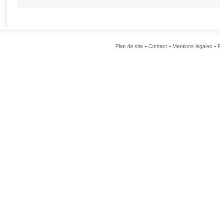
Plan de site
Contact
Mentions légales
P